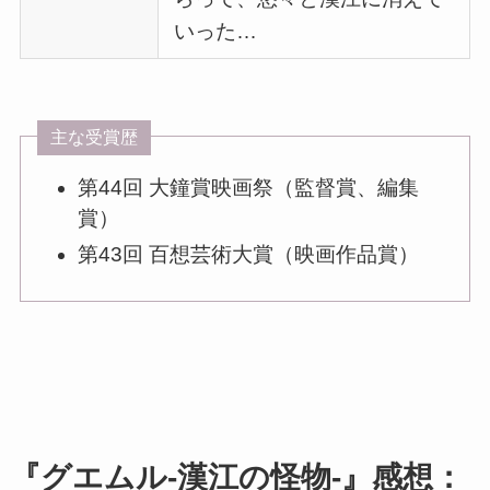
いった…
主な受賞歴
第44回 大鐘賞映画祭（監督賞、編集
賞）
第43回 百想芸術大賞（映画作品賞）
『グエムル-漢江の怪物-』感想：