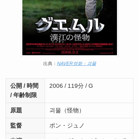
出典：
NAVER영화：괴물
公開 / 時間
2006 / 119分 / G
/ 年齢制限
原題
괴물（怪物）
監督
ポン・ジュノ