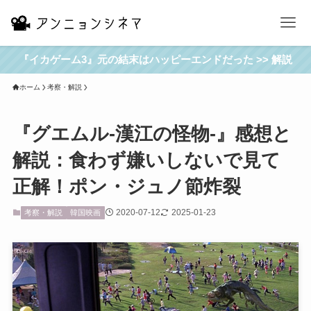
『イカゲーム3』元の結末はハッピーエンドだった >> 解説
ホーム
考察・解説
『グエムル-漢江の怪物-』感想と
解説：食わず嫌いしないで見て
正解！ポン・ジュノ節炸裂
2020-07-12
2025-01-23
考察・解説
韓国映画