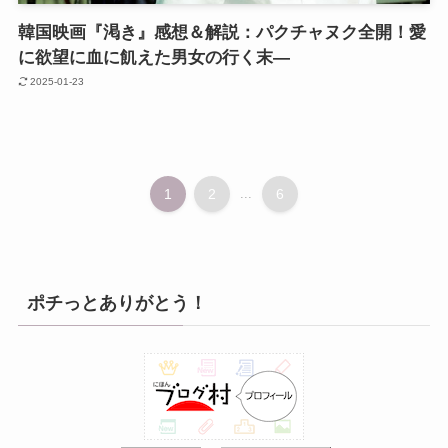
韓国映画『渇き』感想＆解説：パクチャヌク全開！愛
に欲望に血に飢えた男女の行く末―
2025-01-23
1
2
...
6
ポチっとありがとう！