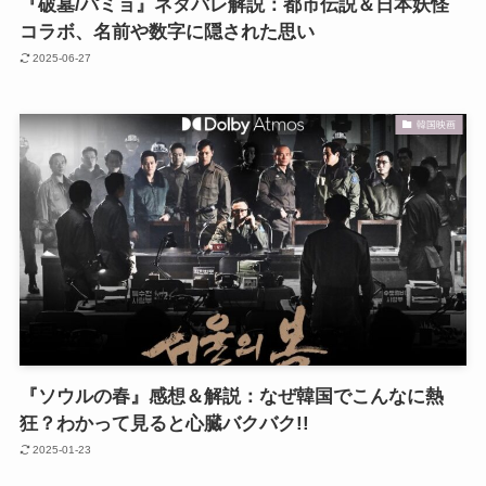
『破墓/パミョ』ネタバレ解説：都市伝説＆日本妖怪
コラボ、名前や数字に隠された思い
2025-06-27
韓国映画
『ソウルの春』感想＆解説：なぜ韓国でこんなに熱
狂？わかって見ると心臓バクバク!!
2025-01-23