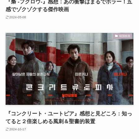
『梟 -フクロウ-』感想：あの衝撃はまるでホラー！五
感でゾクゾクする傑作映画
2024-05-06
韓国映画
『コンクリート・ユートピア』感想と見どころ：知っ
てると２倍楽しめる風刺＆聖書的装置
2024-10-17