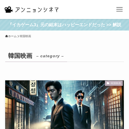
『イカゲーム3』元の結末はハッピーエンドだった >> 解説
ホーム
韓国映画
韓国映画
– category –
韓国映画