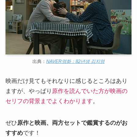
出典：
NAVER영화：82년생 김지영
映画だけ見てもそれなりに感じるところはあり
ますが、やっぱり
原作を読んでいた方が映画の
セリフの背景までよくわかります
。
ぜひ
原作と映画、両方セットで鑑賞するのがお
すすめ
です！