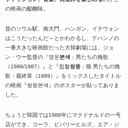
の映画の醍醐味。
昔のソウル駅、南大門、ハンガン、イテウォン
はこうだったんだ～とかわかるし、テハンノの
一番大きな映画館だった大韓劇場には、ジョ
ン・ウー監督の『영운
본색
：男たちの挽歌
（1986/1987）』と『첩혈
쌍웅
：狼 男たちの挽
歌・最終章（1989）』をミックスしたタイトル
の映画『쌍웅본색』のポスターが貼ってありま
した。
ちょうど韓国では1988年にマクドナルドの一号
店ができ、コーラ、ビバリーヒルズ、エア・ジ