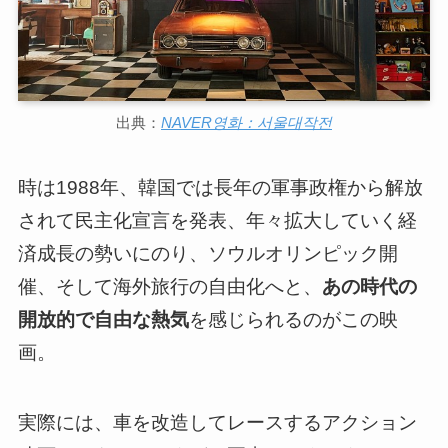
出典：
NAVER영화：서울대작전
時は1988年、韓国では長年の軍事政権から解放
されて民主化宣言を発表、年々拡大していく経
済成長の勢いにのり、ソウルオリンピック開
催、そして海外旅行の自由化へと、
あの時代の
開放的で自由な熱気
を感じられるのがこの映
画。
実際には、車を改造してレースするアクション