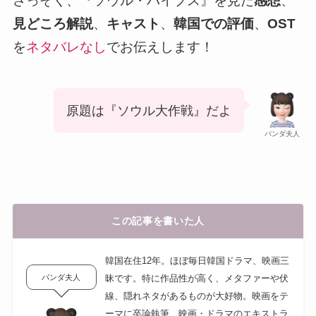
さっそく、『ソウル・バイブス』を見た
感想
、
見どころ解説
、
キャスト
、
韓国での評価
、
OST
を
ネタバレなし
でお伝えします！
原題は『ソウル大作戦』だよ
パンダ夫人
この記事を書いた人
韓国在住12年。ほぼ毎日韓国ドラマ、映画三
パンダ夫人
昧です。特に作品性が高く、メタファーや伏
線、隠れネタがあるものが大好物。映画をテ
ーマに卒論執筆、映画・ドラマのエキストラ